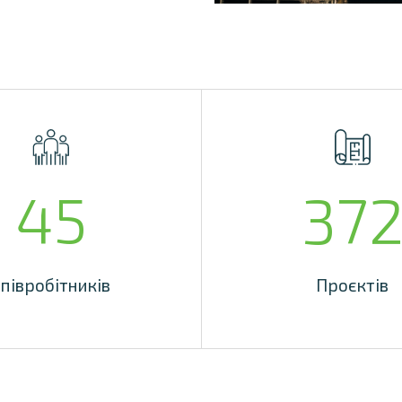
45
37
півробітників
Проєктів