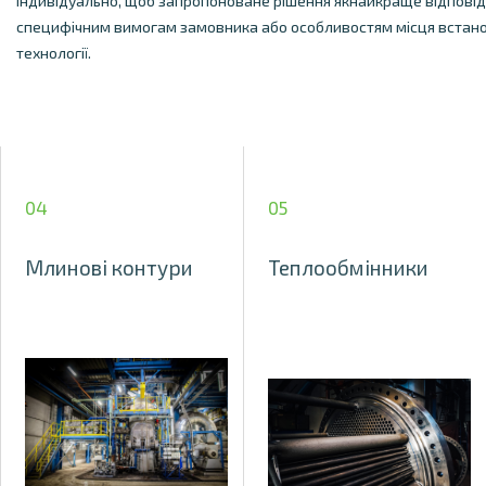
індивідуально, щоб запропоноване рішення якнайкраще відпові
специфічним вимогам замовника або особливостям місця встан
технології.
04
05
Млинові контури
Теплообмінники