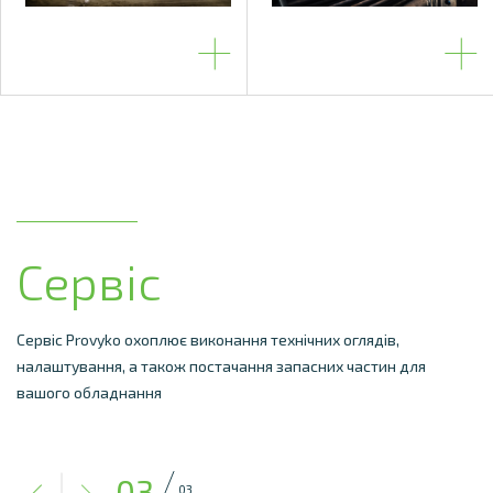
Сервіс
3D-сканування
Сервіс Provyko охоплює виконання технічних оглядів,
З метою прискорення проєктування та мінімізації колізій з
налаштування, а також постачання запасних частин для
наявною технологією ми стандартно застосовуємо
вашого обладнання
технологію 3D-сканування.
01
03