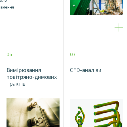
дало
овлення
06
07
Вимірювання
CFD-аналізи
повітряно-димових
трактів