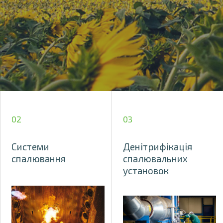
02
03
Системи
Денітрифікація
спалювання
спалювальних
установок