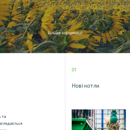
Більше інформації
01
Нові котли
и
 та
зглядається