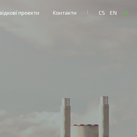
відкові проекти
Kонтакти
CS
EN
UA