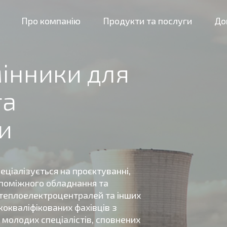
Про компанію
Продукти та послуги
До
мінники для
та
и
еціалізується на проєктуванні,
допоміжного обладнання та
 теплоелектроцентралей та інших
кокваліфікованих фахівців з
 молодих спеціалістів, сповнених