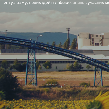
ентузіазму, нових ідей і глибоких знань сучасних 