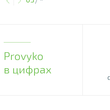
Provyko
в цифрах
С