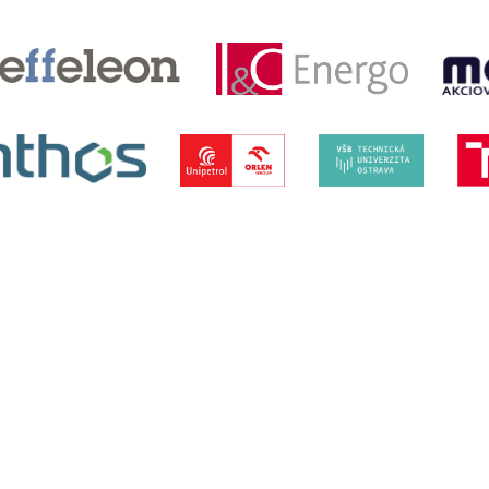
Provyko s.r.o., Vinařská 3a, 603 00 Brno
in