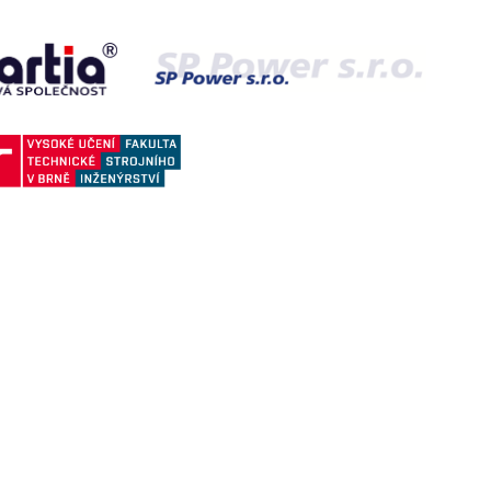
fo@provyko.cz
+ 420 511 189 101
IČ: 292 77 451