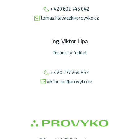
+ 420 602 745 042
tomas.hlavacek@provyko.cz
Ing. Viktor Lípa
Technický ředitel
+ 420 777 264 852
viktor.lipa@provyko.cz